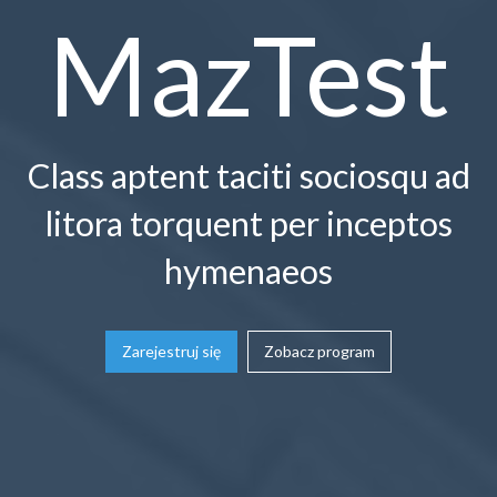
MazTest
Class aptent taciti sociosqu ad
litora torquent per inceptos
hymenaeos
Zarejestruj się
Zobacz program